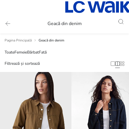
Geacă din denim
Pagina Principală
Geacă din denim
Toate
Femeie
Bărbat
Fată
Filtrează și sortează