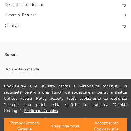
Descrierea produsului
Livrare și Retururi
Campanii
Geantă de umăr pentru femei, confecționată din țesătură de pânză, are
Suport
două mânere pentru purtare în mână și o curea de umăr reglabilă. Are
închidere cu fermoar.
Urmărește comanda
Captuseala:
Formular de contact
Material Principal:
Cookie-urile sunt utilizate pentru a personaliza conținutul și
Țară de origine:
0372 786 111
reclamele, pentru a oferi funcții de socializare și pentru a analiza
Persoana de vanzari:
traficul nostru. Puteți accepta toate cookie-urile cu opțiunea
Marcă:
Gen:
"Accept” sau puteți edita setările cu opțiunea "Cookie
AJUTOR
Țesătură:
Settings”.
Politica de Cookies
Dimensiunea produsului:
Material:
Întrebări frecvente
Personalizează
Accept toate
Adaugă în coș
Respinge totul
Grosime:
Setarile
Cookies-urile