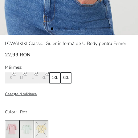
LCWAIKIKI Classic
Guler în formă de U Body pentru Femei
22,99 RON
Mărimea:
S
M
L
XL
2XL
3XL
Găsește-ți mărimea
Culori:
Roz