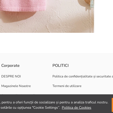
e absorbant. Prezintă un detaliu cu cordon în talie.
Corporate
POLITICI
DESPRE NOI
Politica de confidențialitate și securitate 
Magazinele Noastre
Termeni de utilizare
Oportunități de carieră
pentru a oferi funcții de socializare și pentru a analiza traficul nostru.
Suport corporativ
 setările cu opțiunea "Cookie Settings”.
Politica de Cookies