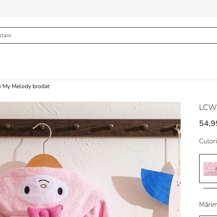
te My Melody brodat
LCW
54,9
Culori
Mărim