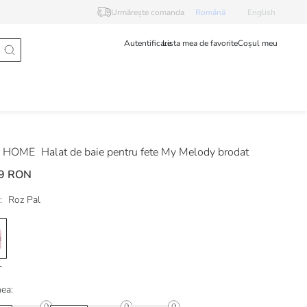
Urmărește comanda
Românã
English
Autentificare
Lista mea de favorite
Coșul meu
 HOME
Halat de baie pentru fete My Melody brodat
9 RON
:
Roz Pal
ea: