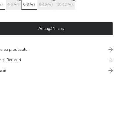
ni
4-6 Ani
6-8 Ani
8-10 Ani
10-12 Ani
Adaugă în coș
ierea produsului
e și Retururi
nii