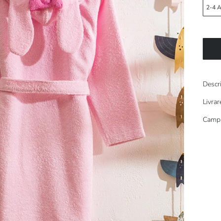
2-4 A
Descr
Livrar
Campa