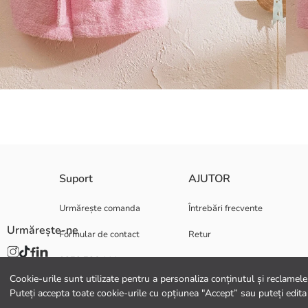
Halatul de baie pentru fete are un design din bumbac și un material foart
Suport
AJUTOR
Material Principal:
Țară de origine:
Urmărește comanda
Întrebări frecvente
Persoana de vanzari:
Urmărește-ne
Formular de contact
Retur
Marcă:
Gen:
0372 786 111
Model:
Guler:
Cookie-urile sunt utilizate pentru a personaliza conținutul și reclamele, 
Licență:
Puteți accepta toate cookie-urile cu opțiunea "Accept” sau puteți edita
Material: