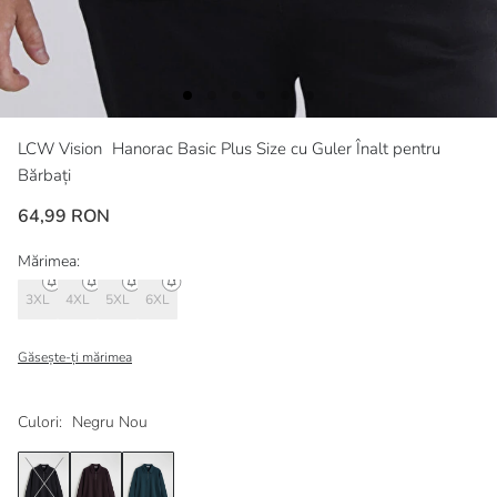
LCW Vision
Hanorac Basic Plus Size cu Guler Înalt pentru
Bărbați
64,99 RON
Mărimea:
3XL
4XL
5XL
6XL
Găsește-ți mărimea
Culori:
Negru Nou