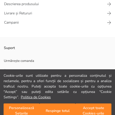
Descrierea produsului
Livrare și Retururi
Campanii
Acest hanorac pentru băieți, licențiat Brawl Stars, are un design clasic
Suport
cu guler rotund și mâneci lungi, realizat dintr-un material moale din
fleece cu finisaj periat.
Urmărește comanda
Material Principal:
Formular de contact
Țară de origine:
Cookie-urile sunt utilizate pentru a personaliza conținutul și
Persoana de vanzari:
0372 786 111
reclamele, pentru a oferi funcții de socializare și pentru a analiza
Marcă:
traficul nostru. Puteți accepta toate cookie-urile cu opțiunea
Gen:
Croială:
"Accept” sau puteți edita setările cu opțiunea "Cookie
AJUTOR
Țesătură:
Settings”.
Politica de Cookies
Grosime:
Întrebări frecvente
Personalizează
Accept toate
Adaugă în coș
Respinge totul
Setarile
Cookies-urile