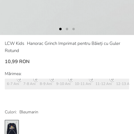
LCW Kids
Hanorac Grinch Imprimat pentru Băieți cu Guler
Rotund
10,99 RON
Mărimea:
6-7 Ani
7-8 Ani
8-9 Ani
9-10 Ani
10-11 Ani
11-12 Ani
12-13 Ani
Culori:
Bleumarin