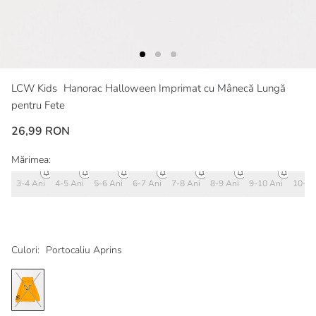
LCW Kids
Hanorac Halloween Imprimat cu Mânecă Lungă
pentru Fete
26,99 RON
Mărimea:
3-4 Ani
4-5 Ani
5-6 Ani
6-7 Ani
7-8 Ani
8-9 Ani
9-10 Ani
10-11
Culori:
Portocaliu Aprins