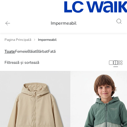
Impermeabil
Pagina Principală
Impermeabil
Toate
Femeie
Băiat
Bărbat
Fată
Filtrează și sortează