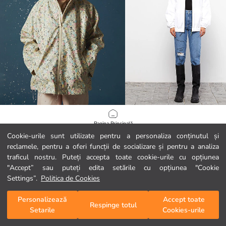
LCW Kids
LCW Vision
Pagina Principală
Pelerină de ploaie cu glugă și imprimeu floral pentru Fete
Cookie-urile sunt utilizate pentru a personaliza conținutul și
49,99 RON
109,99 RON
reclamele, pentru a oferi funcții de socializare și pentru a analiza
Categorii
traficul nostru. Puteți accepta toate cookie-urile cu opțiunea
"Accept” sau puteți edita setările cu opțiunea "Cookie
Coșul meu
1
/
69
Settings”.
Politica de Cookies
Personalizează
Accept toate
Respinge totul
Setarile
Cookies-urile