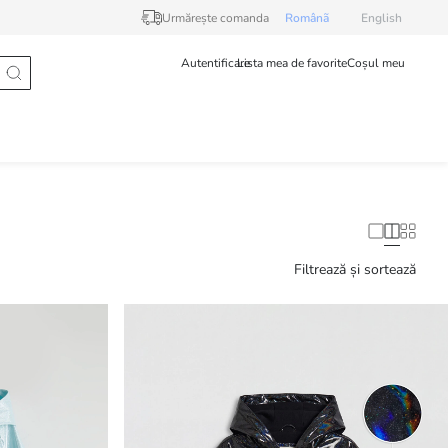
Urmărește comanda
Românã
English
Autentificare
Lista mea de favorite
Coșul meu
Filtrează și sortează