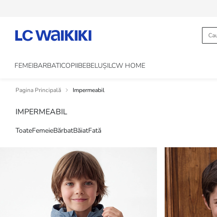
FEMEI
BARBATI
COPII
BEBELUȘI
LCW HOME
Pagina Principală
Impermeabil
IMPERMEABIL
Toate
Femeie
Bărbat
Băiat
Fată