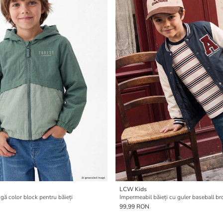
LCW Kids
gă color block pentru băieți
Impermeabil băieți cu guler baseball br
99,99 RON