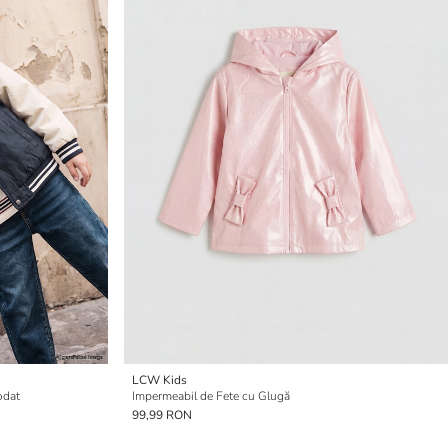
LCW Kids
odat
Impermeabil de Fete cu Glugă
99,99 RON