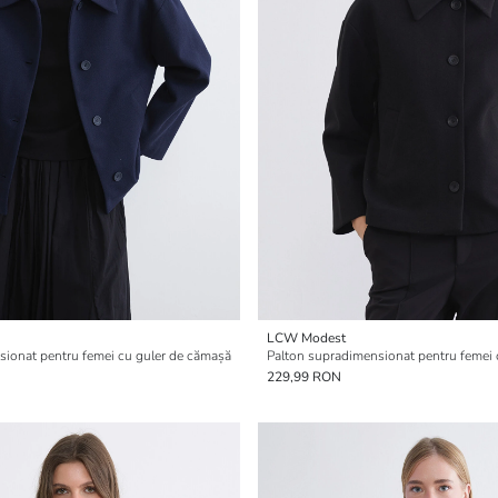
LCW Modest
sionat pentru femei cu guler de cămașă
Palton supradimensionat pentru femei 
229,99 RON