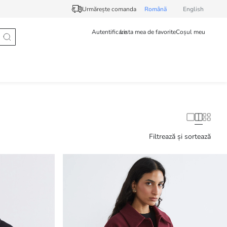
Urmărește comanda
Românã
English
Autentificare
Lista mea de favorite
Coșul meu
Filtrează și sortează