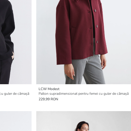
LCW Modest
cu guler de cămașă
Palton supradimensionat pentru femei cu guler de cămașă
229,99 RON