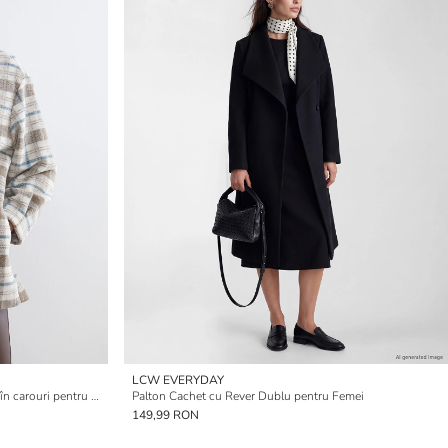
LCW EVERYDAY
Cardigan palton cu guler înalt și model în carouri pentru femei
Palton Cachet cu Rever Dublu pentru Femei
149,99 RON