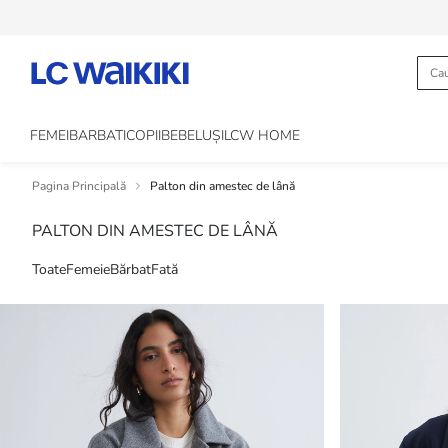
FEMEI
BARBATI
COPII
BEBELUȘI
LCW HOME
Pagina Principală
Palton din amestec de lână
PALTON DIN AMESTEC DE LÂNĂ
Toate
Femeie
Bărbat
Fată