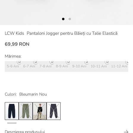
LCW Kids
Pantaloni Jogger pentru Băieți cu Talie Elastică
69,99 RON
Mărimea:
5-6 Ani
6-7 Ani
7-8 Ani
8-9 Ani
9-10 Ani
10-11 Ani
11-12 Ani
Culori:
Bleumarin Nou
Descrierea produsului