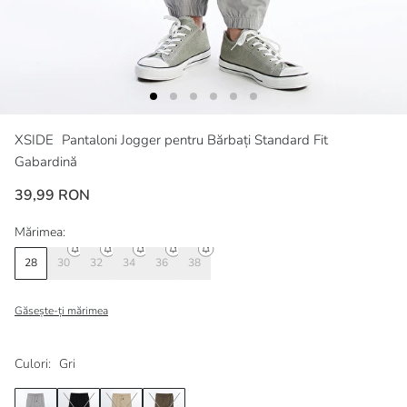
XSIDE
Pantaloni Jogger pentru Bărbați Standard Fit
Gabardină
39,99 RON
Mărimea:
28
30
32
34
36
38
Găsește-ți mărimea
Culori:
Gri