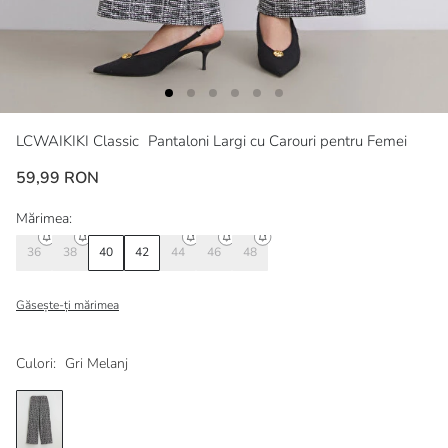
LCWAIKIKI Classic
Pantaloni Largi cu Carouri pentru Femei
59,99 RON
Mărimea:
36
38
40
42
44
46
48
Găsește-ți mărimea
Culori:
Gri Melanj