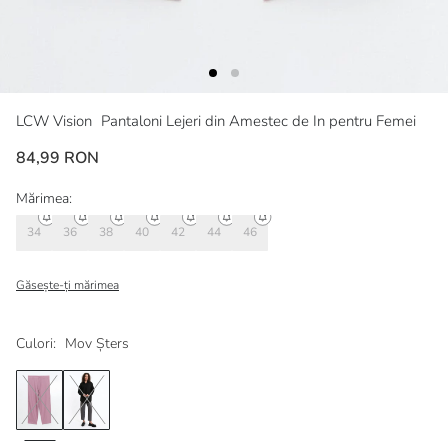
LCW Vision
Pantaloni Lejeri din Amestec de In pentru Femei
84,99 RON
Mărimea:
34
36
38
40
42
44
46
Găsește-ți mărimea
Culori:
Mov Șters