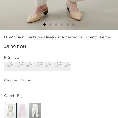
LCW Vision
Pantaloni Plisați din Amestec de In pentru Femei
49,99 RON
Mărimea:
34
36
38
40
42
44
46
Găsește-ți mărimea
Culori:
Bej