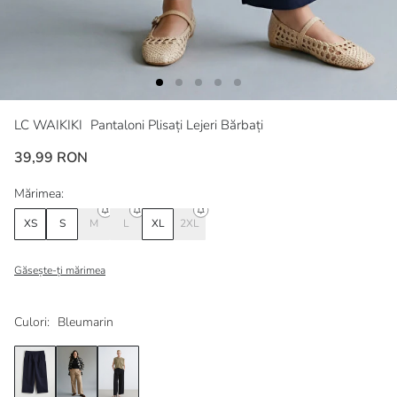
LC WAIKIKI
Pantaloni Plisați Lejeri Bărbați
39,99 RON
Mărimea:
XS
S
M
L
XL
2XL
Găsește-ți mărimea
Culori:
Bleumarin