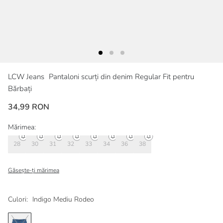
LCW Jeans
Pantaloni scurți din denim Regular Fit pentru
Bărbați
34,99 RON
Mărimea:
28
30
31
32
33
34
36
38
Găsește-ți mărimea
Culori:
Indigo Mediu Rodeo