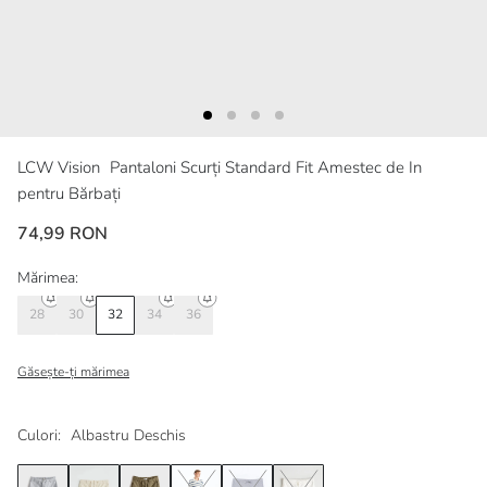
LCW Vision
Pantaloni Scurți Standard Fit Amestec de In
pentru Bărbați
74,99 RON
Mărimea:
28
30
32
34
36
Găsește-ți mărimea
Culori:
Albastru Deschis