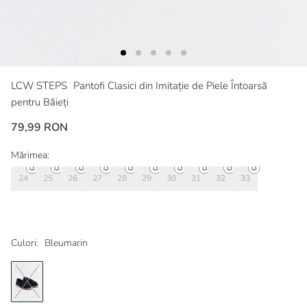
LCW STEPS
Pantofi Clasici din Imitație de Piele Întoarsă
pentru Băieți
79,99 RON
Mărimea:
24
25
26
27
28
29
30
31
32
33
Culori:
Bleumarin