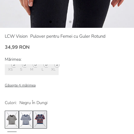
LCW Vision
Pulover pentru Femei cu Guler Rotund
34,99 RON
Mărimea:
XS
S
M
L
XL
Găsește-ți mărimea
Culori:
Negru În Dungi