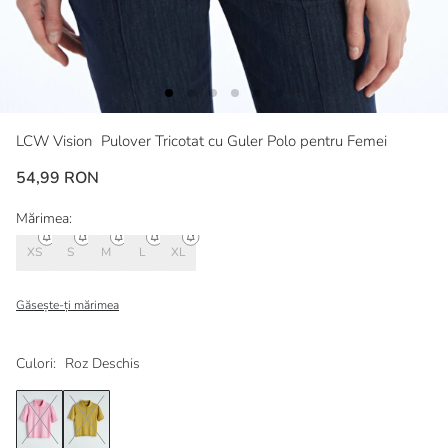
LCW Vision
Pulover Tricotat cu Guler Polo pentru Femei
54,99 RON
Mărimea:
XS
S
M
L
XL
Găsește-ți mărimea
Culori:
Roz Deschis