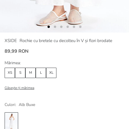
XSIDE
Rochie cu bretele cu decolteu în V și flori brodate
89,99 RON
Mărimea:
XS
S
M
L
XL
Găsește-ți mărimea
Culori:
Alb Buxe