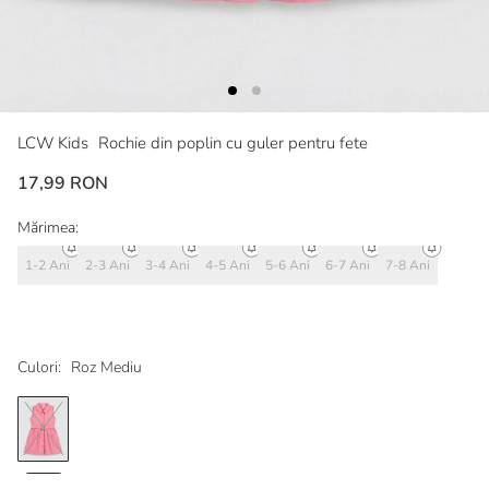
LCW Kids
Rochie din poplin cu guler pentru fete
17,99 RON
Mărimea:
1-2 Ani
2-3 Ani
3-4 Ani
4-5 Ani
5-6 Ani
6-7 Ani
7-8 Ani
Culori:
Roz Mediu