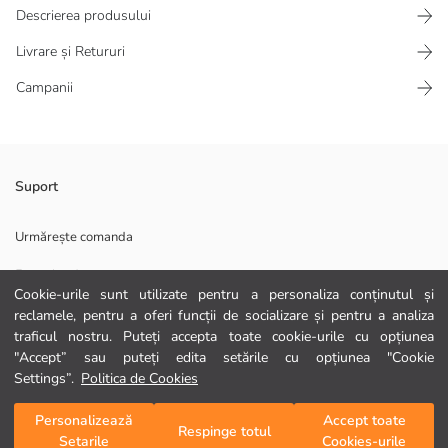
Descrierea produsului
Livrare și Retururi
Campanii
Rochie pentru fete, confecționată din țesătură poplin 100% bumbac. Cu
Suport
guler de cămașă și fără mâneci, închidere cu nasturi în față, are un
design cu curea și buzunare.
Urmărește comanda
Material Principal:
Formular de contact
Țară de origine:
Cookie-urile sunt utilizate pentru a personaliza conținutul și
Persoana de vanzari:
0372 786 111
reclamele, pentru a oferi funcții de socializare și pentru a analiza
Marcă:
traficul nostru. Puteți accepta toate cookie-urile cu opțiunea
Gen:
Croială:
"Accept” sau puteți edita setările cu opțiunea "Cookie
AJUTOR
Țesătură:
Settings”.
Politica de Cookies
Întrebări frecvente
Personalizează
Accept toate
Adaugă în coș
Respinge totul
Setarile
Cookies-urile