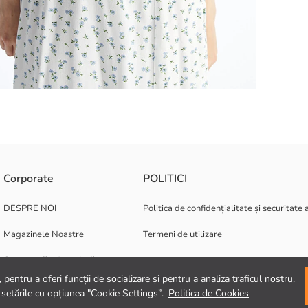
rtare moale și fluidă. Croiala Extra Slim asigură o potrivire plăcută pe 
Corporate
POLITICI
DESPRE NOI
Politica de confidențialitate și securitate 
Magazinele Noastre
Termeni de utilizare
Oportunități de carieră
pentru a oferi funcții de socializare și pentru a analiza traficul nostru.
Suport corporativ
 setările cu opțiunea "Cookie Settings”.
Politica de Cookies