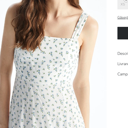
XS
Găseșt
Descr
Livrar
Campa