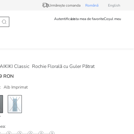
Urmărește comanda
Românã
English
Autentificare
Lista mea de favorite
Coșul meu
IKIKI Classic
Rochie Florală cu Guler Pătrat
9 RON
:
Alb Imprimat
ea: