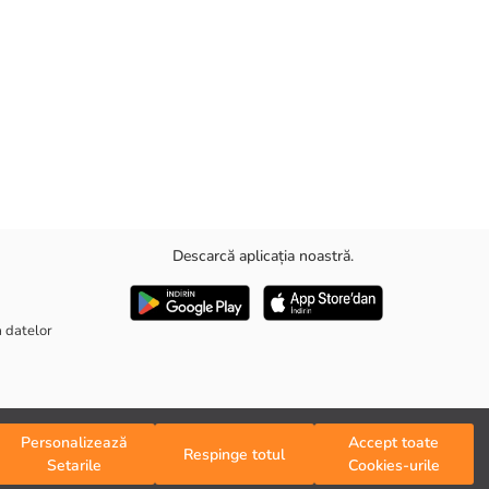
Descarcă aplicația noastră.
corp, ajutându-vă să obțineți un look modern.
a datelor
Personalizează
Accept toate
Respinge totul
Setarile
Cookies-urile