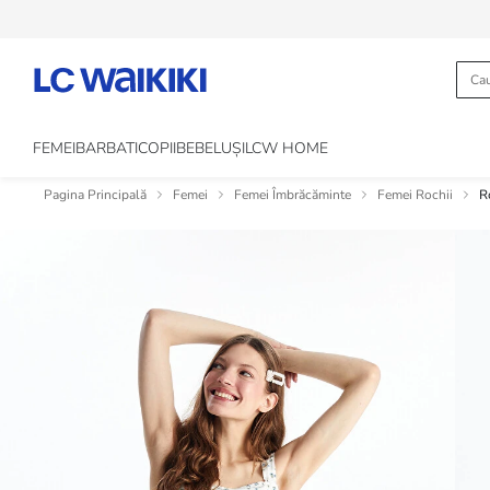
FEMEI
BARBATI
COPII
BEBELUȘI
LCW HOME
Pagina Principală
Femei
Femei Îmbrăcăminte
Femei Rochii
R