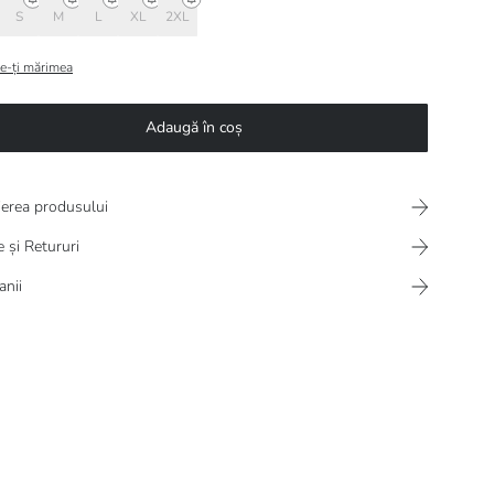
S
M
L
XL
2XL
e-ți mărimea
Adaugă în coș
ierea produsului
e și Retururi
nii