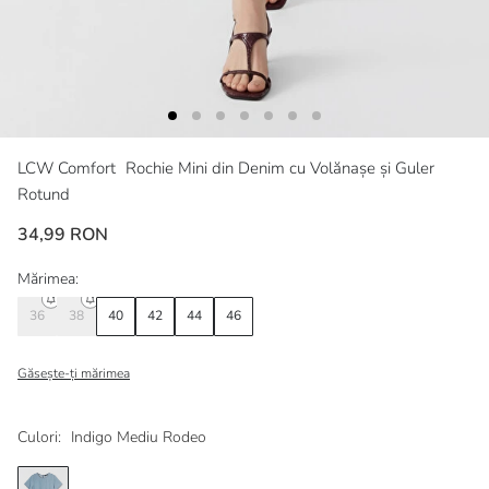
LCW Comfort
Rochie Mini din Denim cu Volănașe și Guler
Rotund
34,99 RON
Mărimea:
36
38
40
42
44
46
Găsește-ți mărimea
Culori:
Indigo Mediu Rodeo