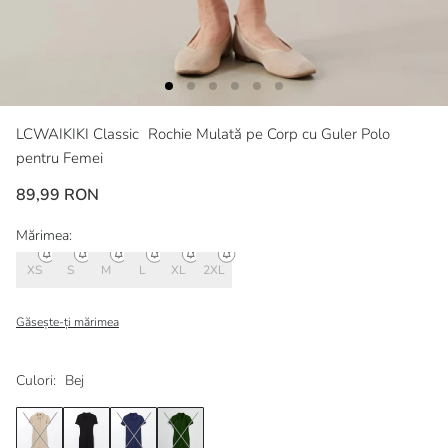
LCWAIKIKI Classic
Rochie Mulată pe Corp cu Guler Polo
pentru Femei
89,99 RON
Mărimea:
XS
S
M
L
XL
2XL
Găsește-ți mărimea
Culori:
Bej