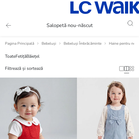
Salopetă nou-născut
Pagina Principală
Bebeluși
Bebeluși Îmbrăcăminte
Haine pentru nou
Toate
Fetiță
Băiețel
Filtrează și sortează