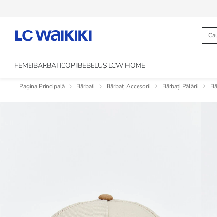
FEMEI
BARBATI
COPII
BEBELUȘI
LCW HOME
Pagina Principală
Bărbați
Bărbați Accesorii
Bărbați Pălării
Bă