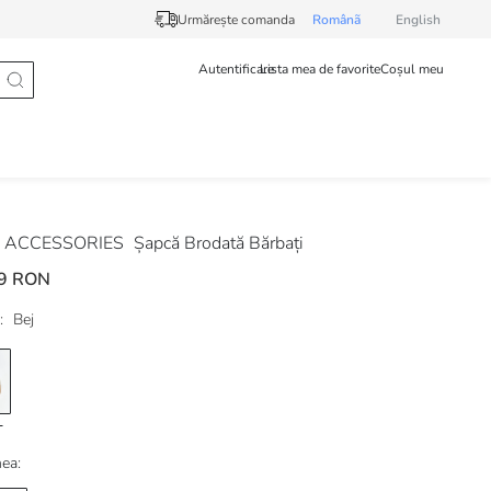
Urmărește comanda
Românã
English
Autentificare
Lista mea de favorite
Coșul meu
 ACCESSORIES
Șapcă Brodată Bărbați
9 RON
:
Bej
ea: