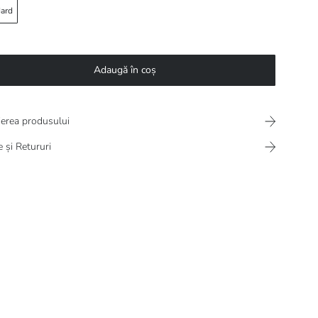
ard
Adaugă în coș
ierea produsului
e și Retururi