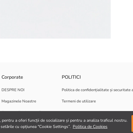
în relief, vizor și spate reglabil.
Corporate
POLITICI
DESPRE NOI
Politica de confidențialitate și securitate 
Magazinele Noastre
Termeni de utilizare
Oportunități de carieră
pentru a oferi funcții de socializare și pentru a analiza traficul nostru.
Suport corporativ
 setările cu opțiunea "Cookie Settings”.
Politica de Cookies