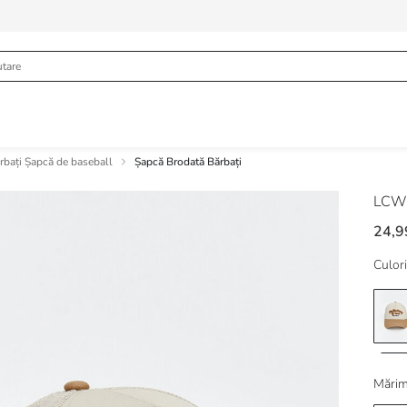
rbați Șapcă de baseball
Șapcă Brodată Bărbați
LCW
24,9
Culori
Mărim