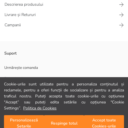
Descrierea produsului
Livrare și Retururi
Campanii
Set pentru băieței cu licență Mickey Mouse, format dintr-un tricou cu
Suport
guler rotund și mânecă scurtă și pantaloni scurți cu dungi. Țesătură
produsă din 100% bumbac.
Urmărește comanda
Material Principal Pantaloni Scurti:
Formular de contact
Material Principal Tricou:
Cookie-urile sunt utilizate pentru a personaliza conținutul și
Țară de origine:
0372 786 111
reclamele, pentru a oferi funcții de socializare și pentru a analiza
Persoana de vanzari:
traficul nostru. Puteți accepta toate cookie-urile cu opțiunea
Marcă:
Gen:
"Accept” sau puteți edita setările cu opțiunea "Cookie
AJUTOR
Croială:
Settings”.
Politica de Cookies
Țesătură:
Croială talie:
Întrebări frecvente
Personalizează
Accept toate
Adaugă în coș
Respinge totul
Grosime:
Setarile
Cookies-urile