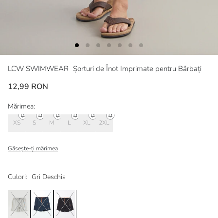
LCW SWIMWEAR
Șorturi de Înot Imprimate pentru Bărbați
12,99 RON
Mărimea:
XS
S
M
L
XL
2XL
Găsește-ți mărimea
Culori:
Gri Deschis