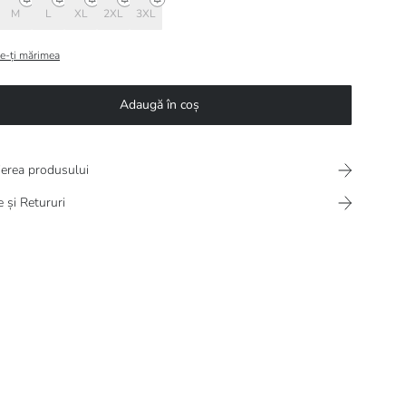
M
L
XL
2XL
3XL
e-ți mărimea
Adaugă în coș
ierea produsului
e și Retururi