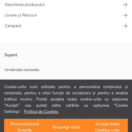
Descrierea produsului
Livrare și Retururi
Campanii
Pachet de 5 șosete sport pentru femei, cu o structură flexibilă a
Suport
materialului. Croială până la gleznă.
Material Principal Dark Green:
Urmărește comanda
Formular de contact
Material Principal Ecru:
Cookie-urile sunt utilizate pentru a personaliza conținutul și
Material Principal Light Green:
0372 786 111
reclamele, pentru a oferi funcții de socializare și pentru a analiza
traficul nostru. Puteți accepta toate cookie-urile cu opțiunea
Material Principal Light Grey Melange:
"Accept” sau puteți edita setările cu opțiunea "Cookie
AJUTOR
Țară de origine:
Settings”.
Politica de Cookies
Persoana de vanzari:
Marcă:
Întrebări frecvente
Personalizează
Accept toate
Adaugă în coș
Respinge totul
Gen:
Setarile
Cookies-urile