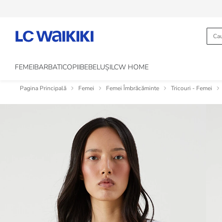
FEMEI
BARBATI
COPII
BEBELUȘI
LCW HOME
Pagina Principală
Femei
Femei Îmbrăcăminte
Tricouri - Femei