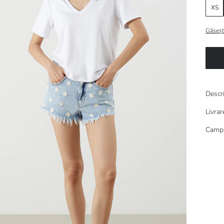
XS
Găseșt
Descr
Livrar
Campa