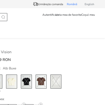
Urmărește comanda
Românã
English
Autentificare
Lista mea de favorite
Coșul meu
Vision
9 RON
:
Alb Buxe
ea: