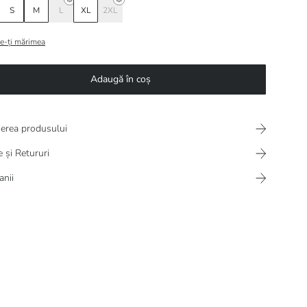
S
M
L
XL
2XL
e-ți mărimea
Adaugă în coș
ierea produsului
e și Retururi
nii