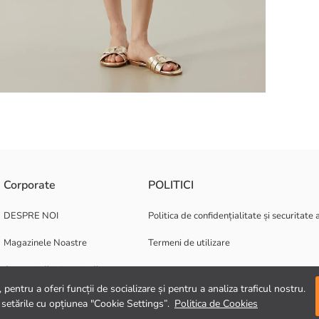
gn cu Decolteu în V și Mânecă scurtă.
Corporate
POLITICI
DESPRE NOI
Politica de confidențialitate și securitate 
Magazinele Noastre
Termeni de utilizare
Oportunități de carieră
pentru a oferi funcții de socializare și pentru a analiza traficul nostru.
Suport corporativ
 setările cu opțiunea "Cookie Settings”.
Politica de Cookies