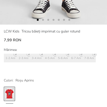
LCW Kids
Tricou băieți imprimat cu guler rotund
7,99 RON
Mărimea:
1-2 Ani
2-3 Ani
3-4 Ani
4-5 Ani
5-6 Ani
6-7 Ani
7-8 Ani
Culori:
Roșu Aprins