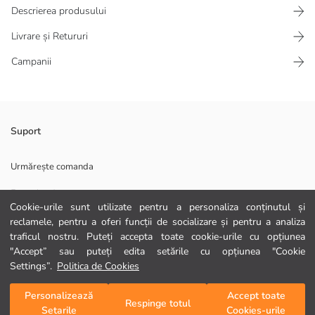
Descrierea produsului
Livrare și Retururi
Campanii
Tricou conceput pentru băieți, are guler rotund și croială cu mânecă
Suport
scurtă. Confecționat din țesătură jerseu din bumbac 100%.
Material Principal:
Urmărește comanda
Țară de origine:
Formular de contact
Persoana de vanzari:
Cookie-urile sunt utilizate pentru a personaliza conținutul și
Marcă:
0372 786 111
reclamele, pentru a oferi funcții de socializare și pentru a analiza
Gen:
traficul nostru. Puteți accepta toate cookie-urile cu opțiunea
Croială:
Țesătură:
"Accept” sau puteți edita setările cu opțiunea "Cookie
AJUTOR
Grosime:
Settings”.
Politica de Cookies
Întrebări frecvente
Personalizează
Accept toate
Adaugă în coș
Respinge totul
Setarile
Cookies-urile