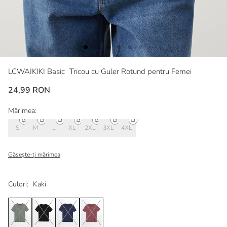
LCWAIKIKI Basic
Tricou cu Guler Rotund pentru Femei
24,99 RON
Mărimea:
S
M
L
XL
2XL
3XL
4XL
Găsește-ți mărimea
Culori:
Kaki