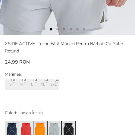
XSIDE ACTIVE
Tricou Fără Mâneci Pentru Bărbați Cu Guler
Rotund
24,99 RON
Mărimea:
S
M
L
XL
2XL
Culori:
Indigo Închis