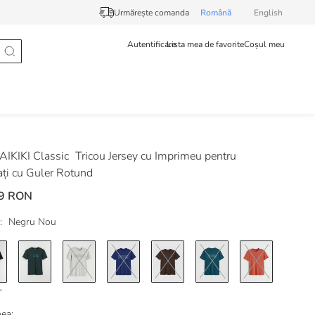
Urmărește comanda
Românã
English
Autentificare
Lista mea de favorite
Coșul meu
IKIKI Classic
Tricou Jersey cu Imprimeu pentru
ți cu Guler Rotund
9 RON
:
Negru Nou
ea: