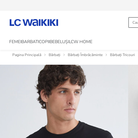
FEMEI
BARBATI
COPII
BEBELUȘI
LCW HOME
Pagina Principală
Bărbați
Bărbați Îmbrăcăminte
Bărbați Tricouri