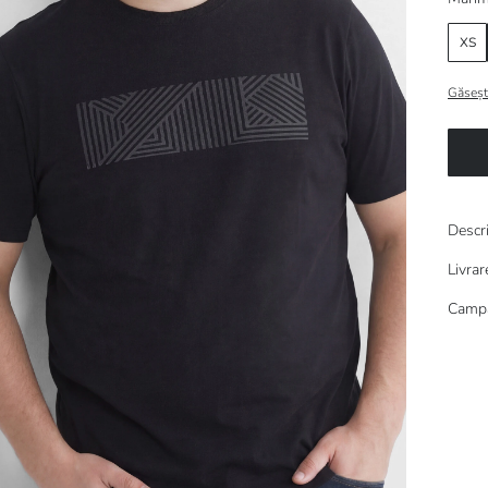
XS
Găseșt
Descr
Livrar
Campa