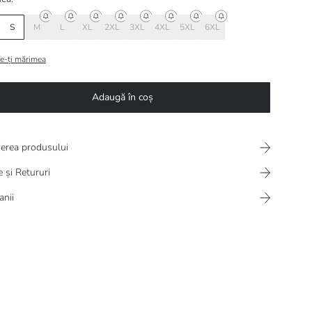
S
M
L
XL
2XL
3XL
4XL
5XL
6XL
e-ți mărimea
Adaugă în coș
ierea produsului
e și Retururi
nii