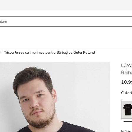
Tricou Jersey cu Imprimeu pentru Bărbați cu Guler Rotund
LCWA
Bărba
10,9
Culori
Mărim