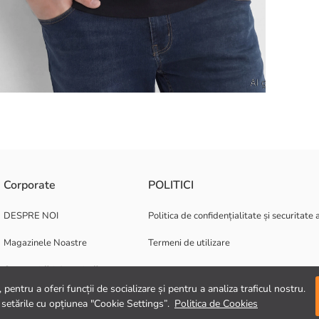
ul cu guler rotund îmbrățișează corpul datorită croielii sale slim. Ideal p
Corporate
POLITICI
DESPRE NOI
Politica de confidențialitate și securitate 
Magazinele Noastre
Termeni de utilizare
Oportunități de carieră
pentru a oferi funcții de socializare și pentru a analiza traficul nostru.
Suport corporativ
 setările cu opțiunea "Cookie Settings”.
Politica de Cookies