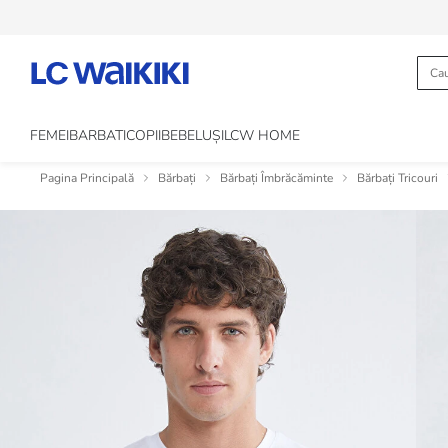
FEMEI
BARBATI
COPII
BEBELUȘI
LCW HOME
Pagina Principală
Bărbați
Bărbați Îmbrăcăminte
Bărbați Tricouri