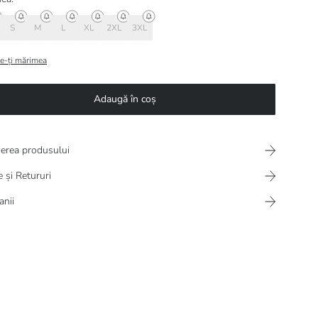
S
M
L
XL
2XL
3XL
e-ți mărimea
Adaugă în coș
ierea produsului
e și Retururi
nii