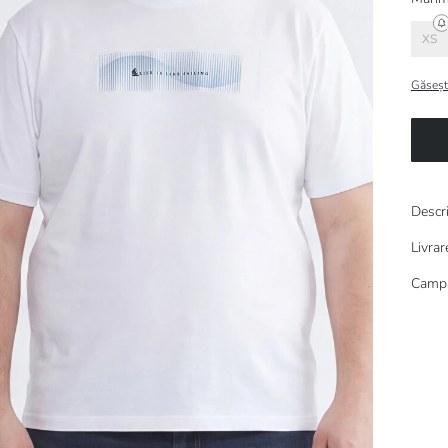
XS
Găseșt
Descr
Livrar
Campa