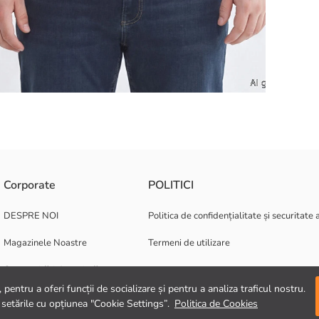
rseu 100% bumbac. Adaugă o notă stilată combinațiilor tale zilnice datorită
Corporate
POLITICI
DESPRE NOI
Politica de confidențialitate și securitate 
Magazinele Noastre
Termeni de utilizare
Oportunități de carieră
pentru a oferi funcții de socializare și pentru a analiza traficul nostru.
Suport corporativ
 setările cu opțiunea "Cookie Settings”.
Politica de Cookies