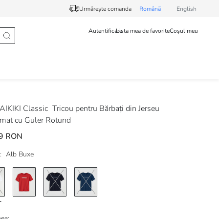
Urmărește comanda
Românã
English
Autentificare
Lista mea de favorite
Coșul meu
IKIKI Classic
Tricou pentru Bărbați din Jerseu
imat cu Guler Rotund
9 RON
:
Alb Buxe
ea: