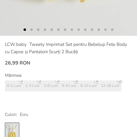
LCW baby
Tweety Imprimat Set pentru Bebeluși Fete Body
cu Capse și Pantaloni Scurți 2 Bucăți
26,99 RON
Mărimea:
0-1 Luni
1-3 Luni
3-6 Luni
6-9 Luni
9-12 Luni
12-18 Luni
Culori:
Ecru